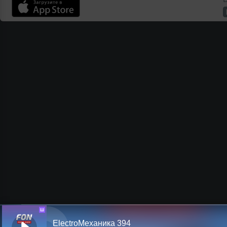
Ш
ElectroМеханика 394