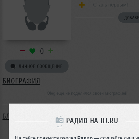
Стань первым!
ДОБАВИ
0
ЛИЧНОЕ СООБЩЕНИЕ
БИОГРАФИЯ
Oleg ещё не поделился своей биографией
БЛОГ
РАДИО НА DJ.RU
Нет записей в блоге
На сайте появился раздел
Радио
— слушайте лучшу