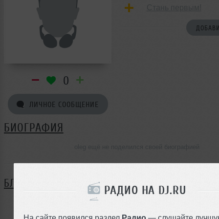
Стань первым!
ДОБАВИ
0
ЛИЧНОЕ СООБЩЕНИЕ
БИОГРАФИЯ
oleg ещё не поделился своей биографией
БЛОГ
РАДИО НА DJ.RU
Нет записей в блоге
На сайте появился раздел
Радио
— слушайте лучшу