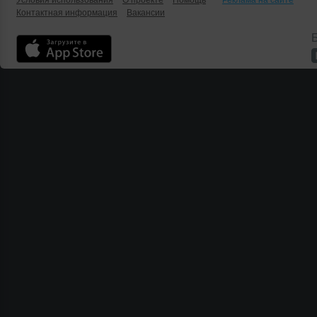
Условия использования
О проекте
Помощь
Реклама на сайте
Контактная информация
Вакансии
Б