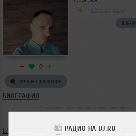
Стань первым!
ДОБАВИ
0
ЛИЧНОЕ СООБЩЕНИЕ
БИОГРАФИЯ
Oleg Kosov ещё не поделился своей биографией
РАДИО НА DJ.RU
БЛОГ