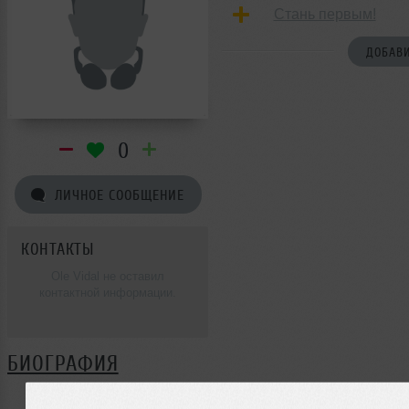
Стань первым!
ДОБАВИ
0
ЛИЧНОЕ СООБЩЕНИЕ
КОНТАКТЫ
Ole Vidal не оставил
контактной информации.
БИОГРАФИЯ
Ole Vidal ещё не поделился своей биографией