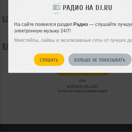
РАДИО НА DJ.RU
БЛОГ
На сайте появился раздел
Радио
— слушайте лучшу
электронную музыку 24/7!
Нет записей в блоге
Микстейпы, лайвы и эксклюзивные сеты от лучших д
КОММЕНТАРИИ
СЛУШАТЬ
БОЛЬШЕ НЕ ПОКАЗЫВАТЬ
ЗАРЕГИСТРИРУЙТЕСЬ
Или
войдите на сайт
чтобы оставить комментарий