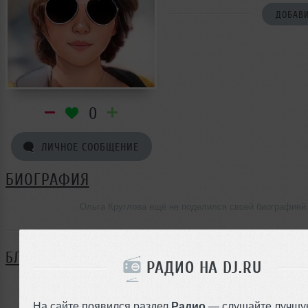
ДОБАВИ
0
ЛИЧНОЕ СООБЩЕНИЕ
БИОГРАФИЯ
Ольга Круглова ещё не поделился своей биографией
БЛОГ
РАДИО НА DJ.RU
Нет записей в блоге
На сайте появился раздел
Радио
— слушайте лучшу