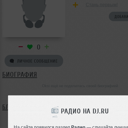
Стань первым!
ДОБАВИ
0
ЛИЧНОЕ СООБЩЕНИЕ
БИОГРАФИЯ
Oksi ещё не поделилась своей биографией
БЛОГ
РАДИО НА DJ.RU
Нет записей в блоге
На сайте появился раздел
Радио
— слушайте лучшу