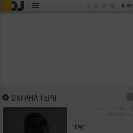
ВХ
ОКСАНА ГЕРЯ
Оксана Геря не ост
информации о се
1 ДРУГ