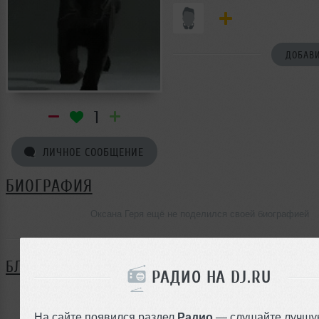
ДОБАВИ
1
ЛИЧНОЕ СООБЩЕНИЕ
БИОГРАФИЯ
Оксана Геря ещё не поделился своей биографией
БЛОГ
РАДИО НА DJ.RU
Нет записей в блоге
На сайте появился раздел
Радио
— слушайте лучшу