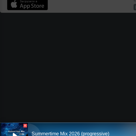
П
Summertime Mix 2026 (progressive)