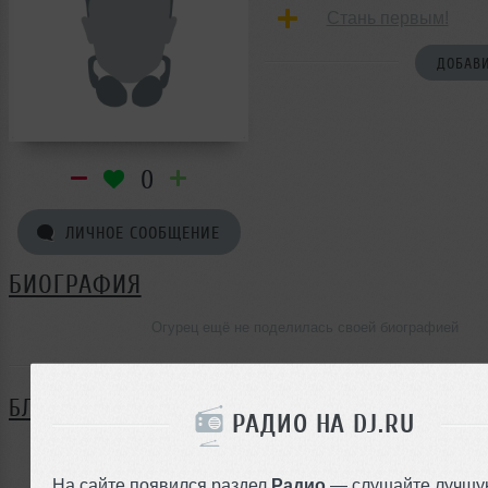
Стань первым!
ДОБАВИ
0
ЛИЧНОЕ СООБЩЕНИЕ
БИОГРАФИЯ
Огурец ещё не поделилась своей биографией
БЛОГ
РАДИО НА DJ.RU
Нет записей в блоге
На сайте появился раздел
Радио
— слушайте лучшу