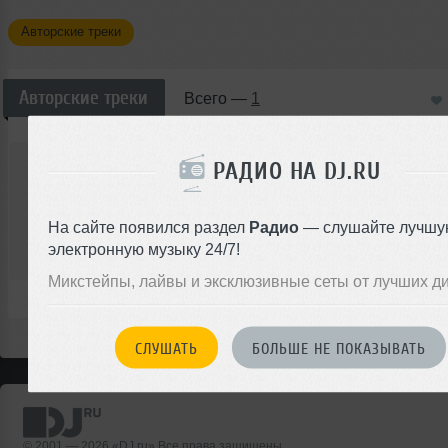
Авторские треки
Авторские треки
Всего —
1
nuessence
РАДИО НА DJ.RU
NuEssence - Miracle of Love
Авторский трек
Dubstep
На сайте появился раздел
Радио
— слушайте лучшу
00:00
электронную музыку 24/7!
</>
1
04:24
7
Микстейпы, лайвы и эксклюзивные сеты от лучших д
СЛУШАТЬ
БОЛЬШЕ НЕ ПОКАЗЫВАТЬ
© 2001 — 2026 «DJ.ru» Все права защищены.