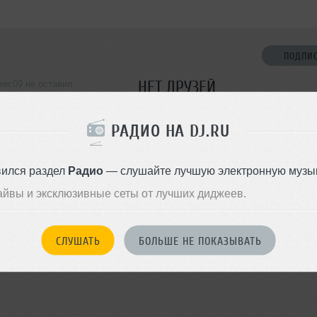
ПОДПИ
НЕТ ДРУЗЕЙ
rec09 не оставил
ормации о себе
Стань первым!
РАДИО НА DJ.RU
ДОБАВИТЬ В ДР
вился раздел
Радио
— слушайте лучшую электронную музык
айвы и эксклюзивные сеты от лучших диджеев.
СЛУШАТЬ
БОЛЬШЕ НЕ ПОКАЗЫВАТЬ