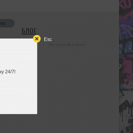
СКА
БЛОГ
Esc
Нет записей в блоге
УЗЬЯ
у 24/7!