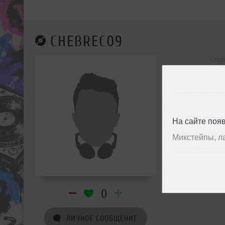
CHEBREC09
Cheb
инф
На сайте поя
Микстейпы, л
0
ЛИЧНОЕ СООБЩЕНИЕ