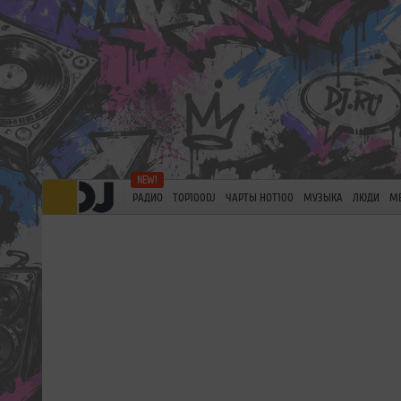
РАДИО
TOP100DJ
ЧАРТЫ HOT100
МУЗЫКА
ЛЮДИ
М