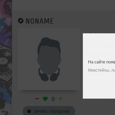
NONAME
Россия, Иван
На сайте поя
Микстейпы, л
0
ЛИЧНОЕ СООБЩЕНИЕ