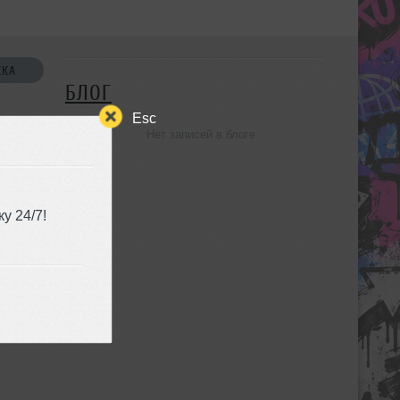
СКА
БЛОГ
Esc
Нет записей в блоге
УЗЬЯ
у 24/7!