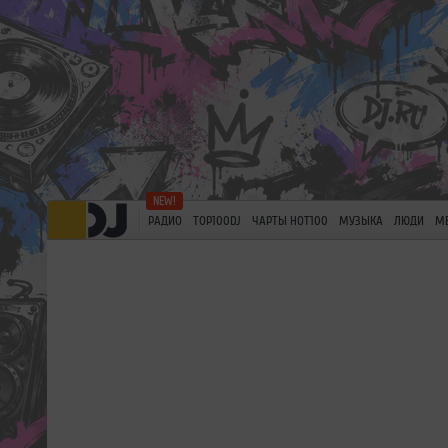
РАДИО
TOP100DJ
ЧАРТЫ HOT100
МУЗЫКА
ЛЮДИ
М