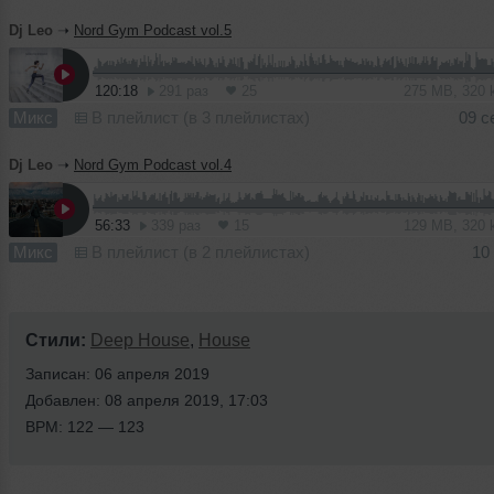
Dj Leo
➝
Nord Gym Podcast vol.5
120:18
291 раз
25
275 MB, 320
Микс
В плейлист (в 3 плейлистах)
09 с
Dj Leo
➝
Nord Gym Podcast vol.4
56:33
339 раз
15
129 MB, 320
Микс
В плейлист (в 2 плейлистах)
10
Стили:
Deep House
,
House
Записан: 06 апреля 2019
Добавлен: 08 апреля 2019, 17:03
BPM: 122 — 123