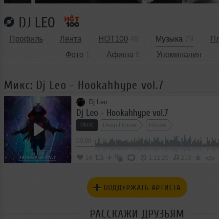
DJ LEO
Профиль
Лента
HOT100
48
Музыка
79
П
Фото
1
Афиша
6
Упоминания
Микс: Dj Leo - Hookahhype vol.7
Dj Leo
Dj Leo - Hookahhype vol.7
Микс
Deep House
House
00:00
</>
24
1:11:20
213
ПОДДЕРЖАТЬ АРТИСТА
РАССКАЖИ ДРУЗЬЯМ