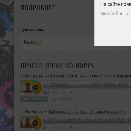
На сайте поя
ПОДРОБНЕЕ
Микстейпы, л
Купить трек:
ДРУГИЕ ТРЕКИ
NO HOPES
No Hopes
➝
No Hopes, KOFA, VANI - Out of Control (Original
3:18
734 раза
171
Авторский трек
В плейлист
No Hopes
➝
No Hopes, Leo N, Kofa - Creeps (Original Mix)
3:19
1014 раз
233