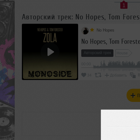
1
Авторский трек: No Hopes, Tom Forest
No Hopes
No Hopes, Tom Foreste
Авторский трек
House
00:00
В
34
Добавить
П
РАС