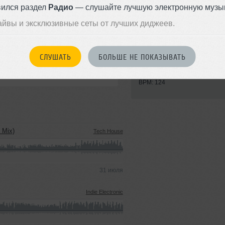
вился раздел
Радио
— слушайте лучшую электронную музык
айвы и эксклюзивные сеты от лучших диджеев.
Стиль:
House
СЛУШАТЬ
БОЛЬШЕ НЕ ПОКАЗЫВАТЬ
Записан: 06 августа 2021
Добавлен: 16 августа 2021, 12
BPM: 124
 Mix)
Tech House
31 июля
Indie Electronic