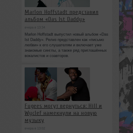
Marlon Hoffstadt представил
альбом «Das Ist Daddy»
вчера в 13:34
Marlon Hoffstadt выпустил новый альбом «Das
Ist Daddy». Релиз представлен как «письмо
любви» к его слушателям и включает уже
знакомые синглы, а также ряд приглашённых
вокалистов и соавторов.
Fugees могут вернуться: Hill и
Wyclef намекнули на новую
музыку
вчера в 13:02