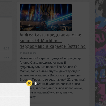
Andrea Casta представил «The
Sounds Of Marble» —
перформанс в карьере Botticino
-3:19
вчера в 15:05
Итальянский скрипач, диджей и продюсер
Andrea Casta представил новый
аудиовизуальный проект The Sounds Of
Marble, записанный внутри действующего
мраморного карьера Botticino в провинции
Brescia. Проект включает живой 22‑минутный
Esc
сет и официальный клип на свежий сингл
Fragments, и объединил живое исполнение,
диджеинг и масштабную визуальную
постановку.