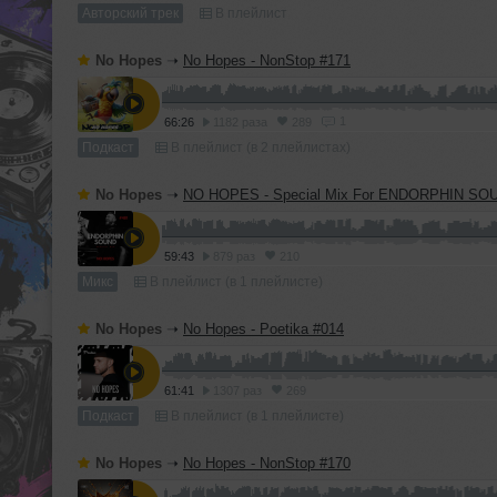
Авторский трек
В плейлист
No Hopes
➝
No Hopes - NonStop #171
1
66:26
1182 раза
289
Подкаст
В плейлист (в 2 плейлистах)
No Hopes
➝
NO HOPES - Special Mix For ENDORPHIN SO
59:43
879 раз
210
Микс
В плейлист (в 1 плейлисте)
No Hopes
➝
No Hopes - Poetika #014
61:41
1307 раз
269
Подкаст
В плейлист (в 1 плейлисте)
No Hopes
➝
No Hopes - NonStop #170