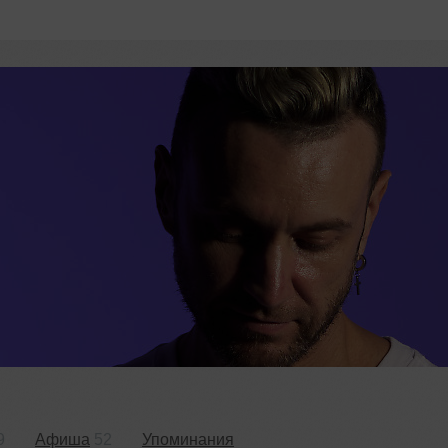
9
Афиша
52
Упоминания