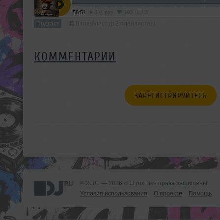
3
58:51
881 раз
193
Подкаст
В плейлист (в 2 плейлистах)
КОММЕНТАРИИ
ЗАРЕГИСТРИРУЙТЕСЬ
© 2001 — 2026 «DJ.ru» Все права защищены.
Условия использования
О проекте
Помощь