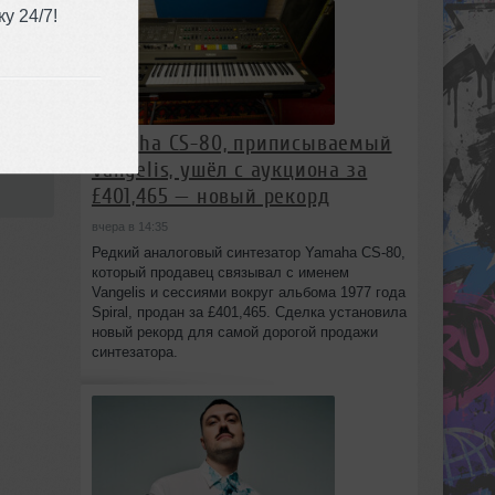
у 24/7!
Yamaha CS-80, приписываемый
:47
Vangelis, ушёл с аукциона за
£401,465 — новый рекорд
вчера в 14:35
Редкий аналоговый синтезатор Yamaha CS-80,
который продавец связывал с именем
Vangelis и сессиями вокруг альбома 1977 года
Spiral, продан за £401,465. Сделка установила
новый рекорд для самой дорогой продажи
синтезатора.