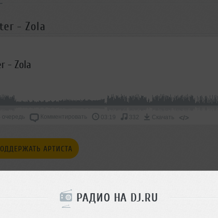
er - Zola
r - Zola
 очередь
Комментировать
</>
03:19
332
Скачать
ОДДЕРЖАТЬ АРТИСТА
СКАЖИ ДРУЗЬЯМ
РАДИО НА DJ.RU