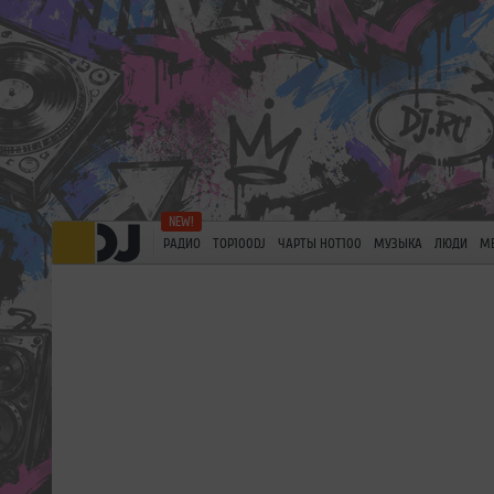
РАДИО
TOP100DJ
ЧАРТЫ HOT100
МУЗЫКА
ЛЮДИ
М