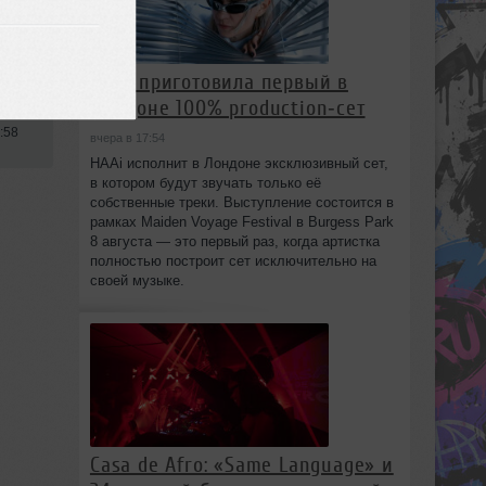
HAAi приготовила первый в
Лондоне 100% production‑сет
:58
вчера в 17:54
HAAi исполнит в Лондоне эксклюзивный сет,
в котором будут звучать только её
собственные треки. Выступление состоится в
рамках Maiden Voyage Festival в Burgess Park
8 августа — это первый раз, когда артистка
полностью построит сет исключительно на
своей музыке.
Casa de Afro: «Same Language» и