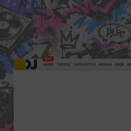
РАДИО
TOP100DJ
ЧАРТЫ HOT100
МУЗЫКА
ЛЮДИ
М