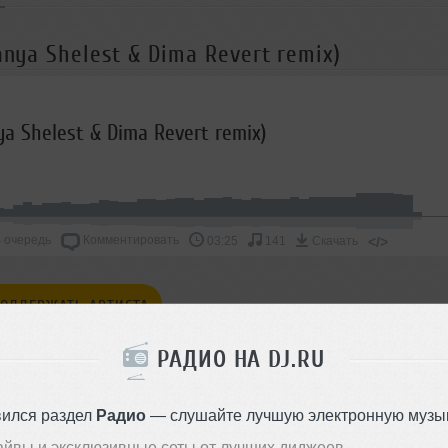
anya Shelest & Dima Revert remix)
nya Shelest & Dima Revert remix)
 очередь
Комментировать
</>
03:25
141
Скачать
ОДДЕРЖАТЬ АРТИСТА
РАДИО НА DJ.RU
СКАЖИ ДРУЗЬЯМ
вился раздел
Радио
— слушайте лучшую электронную музык
айвы и эксклюзивные сеты от лучших диджеев.