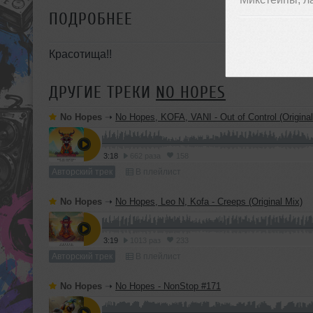
ПОДРОБНЕЕ
Красотища!!
ДРУГИЕ ТРЕКИ
NO HOPES
No Hopes
➝
No Hopes, KOFA, VANI - Out of Control (Original
3:18
662 раза
158
Авторский трек
В плейлист
No Hopes
➝
No Hopes, Leo N, Kofa - Creeps (Original Mix)
3:19
1013 раз
233
Авторский трек
В плейлист
No Hopes
➝
No Hopes - NonStop #171