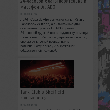
24‑часовой благотворительный
марафон Dr. ADO
вчера в 17:01
Лейбл Casa de Afro выпустил сингл «Same
Language» 24 июля, а в ближайшие дни
основатель проекта Dr. ADO провёл
24‑часовой диджей‑сет в поддержку помощи
Венесуэле. События подчёркивают переход
бренда от клубной резиденции к
полноценному лейблу с выраженной
общественной позицией.
Tank Club в Sheffield
закрывается
вчера в 16:53