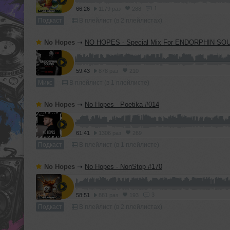
1
66:26
1179 раз
288
Подкаст
В плейлист (в 2 плейлистах)
No Hopes
➝
NO HOPES - Special Mix For ENDORPHIN SO
59:43
878 раз
210
Микс
В плейлист (в 1 плейлисте)
No Hopes
➝
No Hopes - Poetika #014
61:41
1306 раз
269
Подкаст
В плейлист (в 1 плейлисте)
No Hopes
➝
No Hopes - NonStop #170
3
58:51
881 раз
193
Подкаст
В плейлист (в 2 плейлистах)