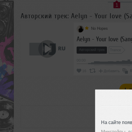
1
Авторский трек: Aelyn - Your love (S
No Hopes
Aelyn - Your love (Sa
Авторский трек
Trance
00:00
В
16
Добавить
П
РАС
На сайте поя
Микстейпы, л