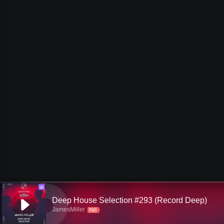
Ш
Deep House Selection #293 (Record Deep)
JamesMiller