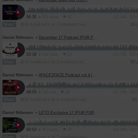
56:30
502 раза
42
131 MB, 320
Микс
В плейлист (в 2 плейлистах)
16 
Daniel Nittmann
➝
December 17 Podcast [PUR PUR iBAR]
53:18
284 раза
23
123 MB, 320
Микс
В плейлист (в 1 плейлисте)
09 
Daniel Nittmann
➝
#FACE2FACE Podcast vol.4 [Pur Pur iBar]
68:03
288 раз
29
161 MB, 320
Микс
В плейлист (в 3 плейлистах)
30
Daniel Nittmann
➝
LETO Exclusive 17 [PUR PUR Afterparty]
60:53
463 раза
37
141 MB, 320
Микс
В плейлист (в 3 плейлистах)
01