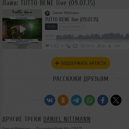
Лайв: TUTTO BENE live (09.07.15)
Daniel Nittmann
TUTTO BENE live (09.07.15)
Лайв
Disco House
00:00
</>
8
59:31
90
ПОДДЕРЖАТЬ АРТИСТА
РАССКАЖИ ДРУЗЬЯМ
ДРУГИЕ ТРЕКИ
DANIEL NITTMANN
Daniel Nittmann
➝
December Night Mix [2017]