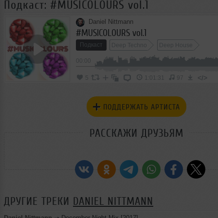
Подкаст: #MUSICOLOURS vol.1
Daniel Nittmann
#MUSICOLOURS vol.1
Подкаст
Deep Techno
Deep House
00:00
</>
5
1:01:31
97
ПОДДЕРЖАТЬ АРТИСТА
РАССКАЖИ ДРУЗЬЯМ
ДРУГИЕ ТРЕКИ
DANIEL NITTMANN
Daniel Nittmann
➝
December Night Mix [2017]