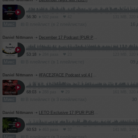
56:30
502 раза
42
131 MB, 320
Микс
В плейлист (в 2 плейлистах)
16 
Daniel Nittmann
➝
December 17 Podcast [PUR PUR iBAR]
53:18
284 раза
23
123 MB, 320
Микс
В плейлист (в 1 плейлисте)
09 
Daniel Nittmann
➝
#FACE2FACE Podcast vol.4 [Pur Pur iBar]
68:03
288 раз
29
161 MB, 320
Микс
В плейлист (в 3 плейлистах)
30
Daniel Nittmann
➝
LETO Exclusive 17 [PUR PUR Afterparty]
60:53
463 раза
37
141 MB, 320
Микс
В плейлист (в 3 плейлистах)
01