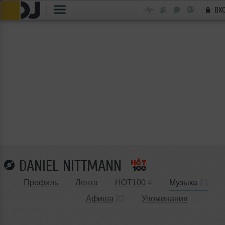
ВХ
DANIEL NITTMANN
Профиль
Лента
HOT100
4
Музыка
21
Афиша
22
Упоминания