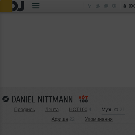
ВХ
DANIEL NITTMANN
Профиль
Лента
HOT100
4
Музыка
21
Афиша
22
Упоминания