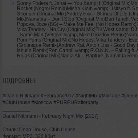
Sonny Fodera ft. Janai
— You &amp; I (Original Mix)M
01
Rocket (Negrol Remix)Misha Klein &amp; Lisitsyn ft. S
Stronger (Original Mix)Andrey Exx – Strings Of Life (Ori
Mix)Namatria – Don't Stop (Original Mix)Dan Taneff, Ve
Popova, Joze (BG) – Make Me Feel (No Hopes Remix)
Vika Tendery - No Cry (Original Mix)Till West &amp; DJ
- Same Man (Vetlove &amp; Mike Drozdov Remix)Nama
Pom Poms (Original Mix)No Hopes, Vika Tendery - Eve
(Grotesque Remix)Andrew Rai, Anton Liss - Good Day 
Ishutin Remix)Ron Carroll &amp; R.O.N.N. – Falling ft.
Rojas (Original Mix)Nadia Ali – Rapture (Namatria Rem
ПОДРОБНЕЕ
#DanielNittmann #February2017 #NightMix #MixTape #Dee
#ClubHouse #Moscow #PURPURafterparty
__________
Daniel Nittmann - February Night Mix [2017]
__________
Стили: Deep House, Club House
Формат: MP3, 320 Кбит