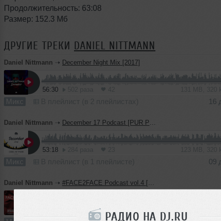
Продолжительность: 63:08
Размер: 152.3 Мб
ДРУГИЕ ТРЕКИ
DANIEL NITTMANN
Daniel Nittmann
➝
December Night Mix [2017]
56:30
502 раза
42
131 MB, 320
Микс
В плейлист (в 2 плейлистах)
16 
Daniel Nittmann
➝
December 17 Podcast [PUR PUR iBAR]
53:18
284 раза
23
123 MB, 320
Микс
В плейлист (в 1 плейлисте)
09 
Daniel Nittmann
➝
#FACE2FACE Podcast vol.4 [Pur Pur iBar]
68:03
288 раз
29
161 MB, 320
РАДИО НА DJ.RU