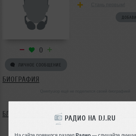
Стань первым!
ДОБАВИ
0
ЛИЧНОЕ СООБЩЕНИЕ
БИОГРАФИЯ
Qwertyuiop ещё не поделился своей биографией
БЛОГ
РАДИО НА DJ.RU
Нет записей в блоге
На сайте появился раздел
Радио
— слушайте лучшу