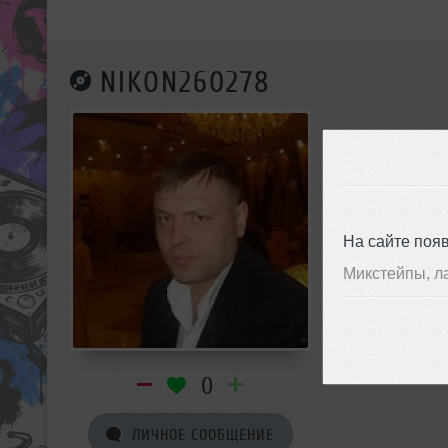
NIKON260278
На сайте поя
Микстейпы, л
0
ЛИЧНОЕ СООБЩЕНИЕ