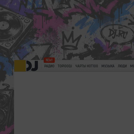
РАДИО
TOP100DJ
ЧАРТЫ HOT100
МУЗЫКА
ЛЮДИ
М