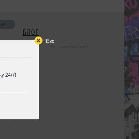
СКА
БЛОГ
Esc
Нет записей в блоге
УЗЬЯ
у 24/7!