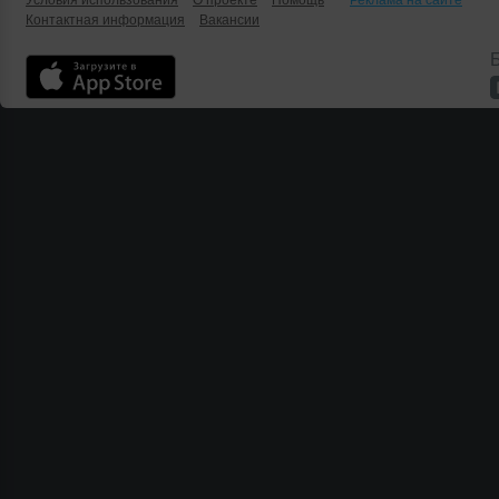
Условия использования
О проекте
Помощь
Реклама на сайте
Контактная информация
Вакансии
Б