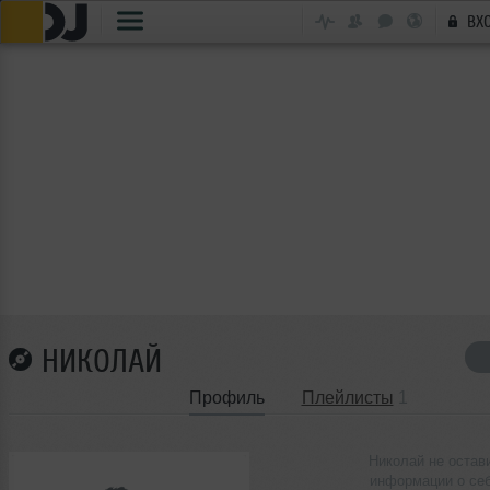
ВХ
НИКОЛАЙ
Профиль
Плейлисты
1
Николай не остав
информации о се