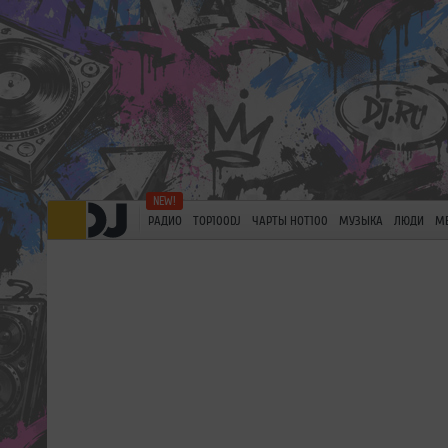
РАДИО
TOP100DJ
ЧАРТЫ HOT100
МУЗЫКА
ЛЮДИ
М