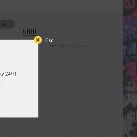
СКА
БЛОГ
Esc
Нет записей в блоге
УЗЬЯ
у 24/7!