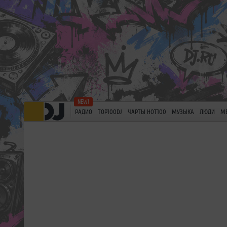
РАДИО
TOP100DJ
ЧАРТЫ HOT100
МУЗЫКА
ЛЮДИ
М