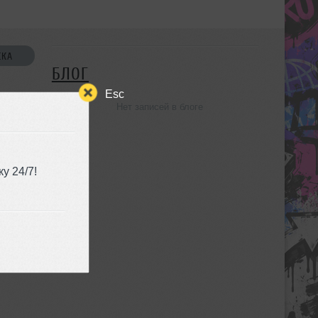
СКА
БЛОГ
Esc
Нет записей в блоге
УЗЬЯ
у 24/7!