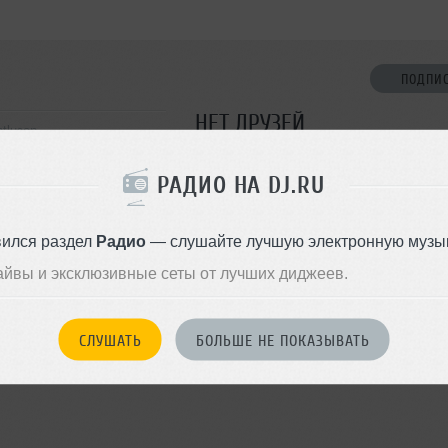
ПОДПИ
НЕТ ДРУЗЕЙ
tluзon
Стань первым!
РАДИО НА DJ.RU
ДОБАВИТЬ В ДР
вился раздел
Радио
— слушайте лучшую электронную музык
айвы и эксклюзивные сеты от лучших диджеев.
СЛУШАТЬ
БОЛЬШЕ НЕ ПОКАЗЫВАТЬ