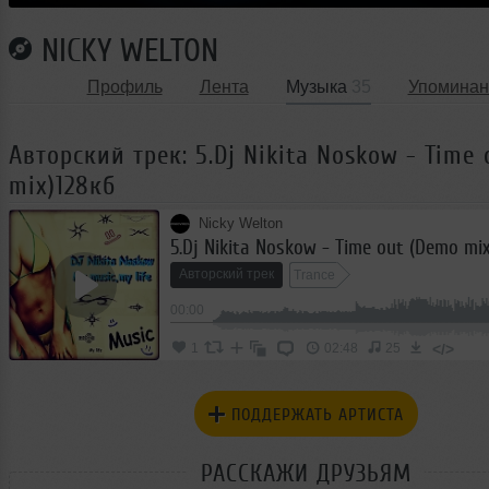
NICKY WELTON
Профиль
Лента
Музыка
35
Упоминан
Авторский трек: 5.Dj Nikita Noskow - Time
mix)128кб
Nicky Welton
5.Dj Nikita Noskow - Time out (Demo mi
Авторский трек
Trance
00:00
</>
1
02:48
25
ПОДДЕРЖАТЬ АРТИСТА
РАССКАЖИ ДРУЗЬЯМ