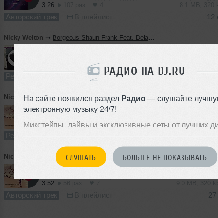
3:26
107 раз
4
8.1 MB, 320
Авторский трек
В плейлист
12 
Nicky Welton
➝
Borgeous Shaun Frank Feat. Delaney Jane - This Could Be Love (Dj Nikita Noskow Radio Remix)
2:41
95 раз
6
6.4 MB, 320
РАДИО НА DJ.RU
Ремикс
В плейлист
30
Nicky Welton
➝
AngeliyA feat Dj Nikita Noskow - I Wanna Fly With You (Allienso Remix)
На сайте появился раздел
Радио
— слушайте лучшу
электронную музыку 24/7!
3:52
75 раз
9
9.0 MB, 320
Микстейпы, лайвы и эксклюзивные сеты от лучших д
Ремикс
В плейлист
21
Nicky Welton
➝
AngeliyA feat Dj Nikita Noskow - I Wanna Fly With You (Radio edit)
СЛУШАТЬ
БОЛЬШЕ НЕ ПОКАЗЫВАТЬ
3:52
56 раз
7
9.0 MB, 320 
Авторский трек
В плейлист
27