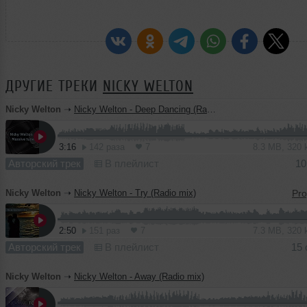
ДРУГИЕ ТРЕКИ
NICKY WELTON
Nicky Welton
➝
Nicky Welton - Deep Dancing (Radio mix)
3:16
142 раза
7
8.3 MB, 320
Авторский трек
В плейлист
10
Nicky Welton
➝
Nicky Welton - Try (Radio mix)
2:50
151 раз
7
7.3 MB, 320
Авторский трек
В плейлист
15 
Nicky Welton
➝
Nicky Welton - Away (Radio mix)