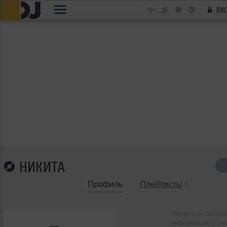
ВХ
НИКИТА
Профиль
Плейлисты
6
Никита не остави
информации о се