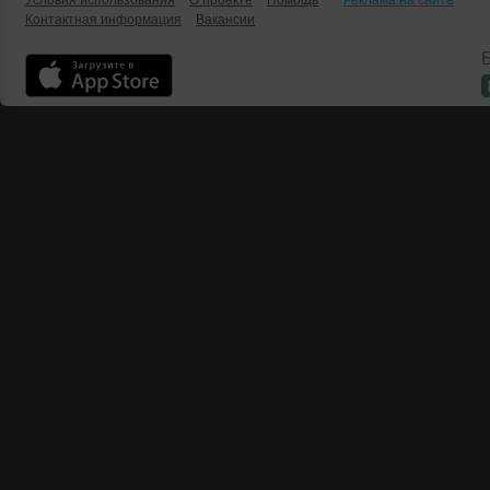
Условия использования
О проекте
Помощь
Реклама на сайте
Контактная информация
Вакансии
Б