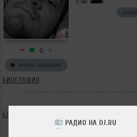
ДОБАВИ
0
ЛИЧНОЕ СООБЩЕНИЕ
БИОГРАФИЯ
Nikita Olegovich Evdokimov ещё не поделился своей биогр
БЛОГ
РАДИО НА DJ.RU
Нет записей в блоге