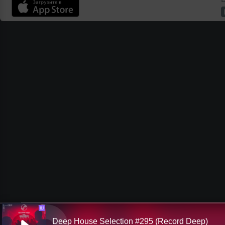
Ш
Deep House Selection #295 (Record Deep)