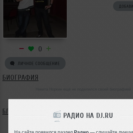
ДОБАВИ
0
ЛИЧНОЕ СООБЩЕНИЕ
БИОГРАФИЯ
Никита Норкин ещё не поделился своей биографией
БЛОГ
РАДИО НА DJ.RU
Нет записей в блоге
На сайте появился раздел
Радио
— слушайте лучшу