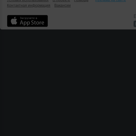
Условия использования
О проекте
Помощь
Реклама на сайте
Контактная информация
Вакансии
Б