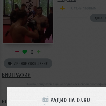
Стань первым!
ДОБАВИ
0
ЛИЧНОЕ СООБЩЕНИЕ
БИОГРАФИЯ
Никита Кондратов ещё не поделился своей биографие
РАДИО НА DJ.RU
БЛОГ