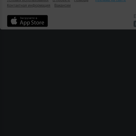
Условия использования
О проекте
Помощь
Реклама на сайте
Контактная информация
Вакансии
Б