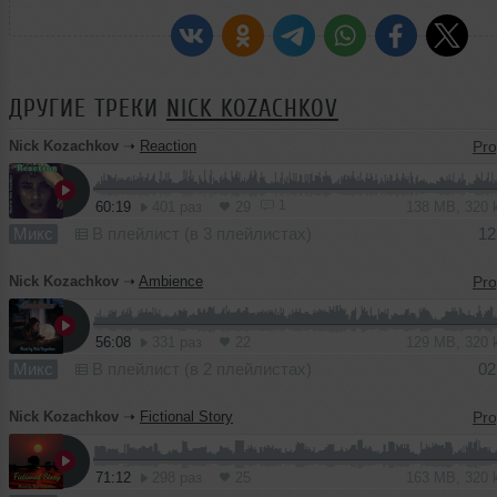
ДРУГИЕ ТРЕКИ
NICK KOZACHKOV
Nick Kozachkov
➝
Reaction
1
60:19
401 раз
29
138 MB, 320
Микс
В плейлист (в 3 плейлистах)
12
Nick Kozachkov
➝
Ambience
56:08
331 раз
22
129 MB, 320
Микс
В плейлист (в 2 плейлистах)
02
Nick Kozachkov
➝
Fictional Story
71:12
298 раз
25
163 MB, 320