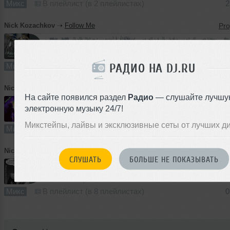
Микс
В плейлист (в 2 плейлистах)
2
Nick Kozachkov
➝
Follow Me
60:54
198 раз
18
139 MB, 320
РАДИО НА DJ.RU
Микс
В плейлист
2
Nick Kozachkov
➝
30 February
На сайте появился раздел
Радио
— слушайте лучшу
электронную музыку 24/7!
64:16
362 раза
35
119 MB, 256
Микстейпы, лайвы и эксклюзивные сеты от лучших д
Микс
В плейлист (в 7 плейлистах)
0
Nick Kozachkov
➝
Full Load
СЛУШАТЬ
БОЛЬШЕ НЕ ПОКАЗЫВАТЬ
1
65:04
628 раз
61
149 MB, 320 
Микс
В плейлист (в 8 плейлистах)
0