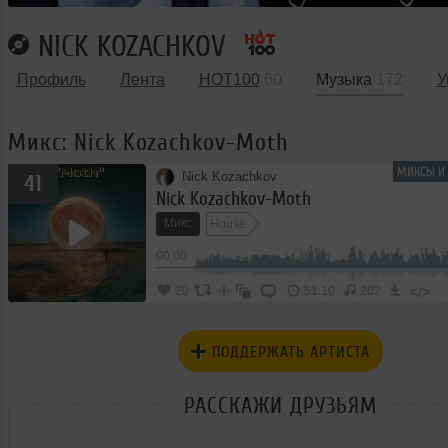
NICK KOZACHKOV
Профиль
Лента
HOT100
60
Музыка
172
У
Микс: Nick Kozachkov-Moth
МИКСЫ И 
Nick Kozachkov
41
Nick Kozachkov-Moth
Микс
House
00:00
</>
20
51:10
202
ПОДДЕРЖАТЬ АРТИСТА
РАССКАЖИ ДРУЗЬЯМ