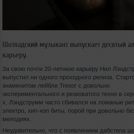
Шотладский музыкант выпускает десятый а
карьеру.
За свою почти 20-летнюю карьеру Нил Лэндст
выпустил ни одного проходного релиза. Старт
знаменитом лейбле Tresor с довольно
экспериментального и резковатого техно в сер
х, Лэндструмм часто сбивался на ломаные ри
электро, хип-хоп биты, порой при довольно б
мелодиях.
Неудивительно, что с появлением дабстепа ш