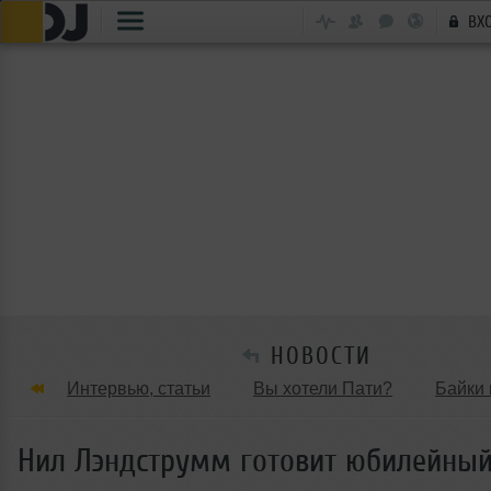
ВХ
НОВОСТИ
Интервью, статьи
Вы хотели Пати?
Байки 
Танцевальные стили
Обзоры Вечеринок и Клу
Нил Лэндструмм готовит юбилейны