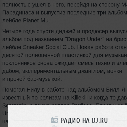
полностью ушел в него, перейдя на сторону М
Парадинаса и выпустив последние три альбом
лейбле Planet Mu.
Четыре года спустя диджей и продюсер выпус
альбом под названием "Dragon Under" на бри
лейбле Sneaker Social Club. Новая работа стан
десятой полноценной пластинкой для музыкант
поклонников снова ожидает смесь техно и эле
дабом, экспериментальным джанглом, вонки
и прочей бас-музыкой.
Помогал Нилу в работе над альбомом Билл Я
известный по релизам на Killekill и когда-то да
Serotonin, а также рэппер Profisee. Пластинка 
Under" выйдет на лейбле Sneaker Social Club 2
РАДИО НА DJ.RU
на физических носителях, а спустя месяц и в