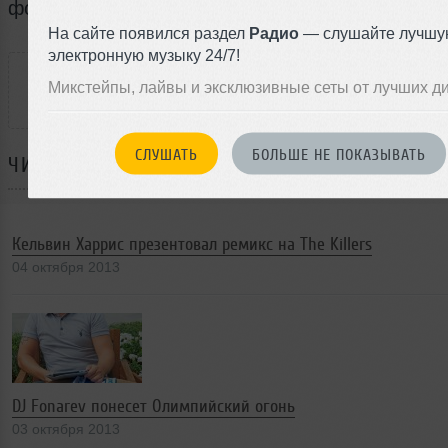
формате.
На сайте появился раздел
Радио
— слушайте лучшу
РАССКАЖИ ДРУЗЬЯМ
электронную музыку 24/7!
Микстейпы, лайвы и эксклюзивные сеты от лучших д
СЛУШАТЬ
БОЛЬШЕ НЕ ПОКАЗЫВАТЬ
ЧИТАЙТЕ ТАКЖЕ:
Кельвин Харрис презентовал ремикс на The Killers
04 октября 2013
DJ Fonarev понесет Олимпийский огонь
03 октября 2013