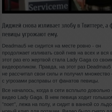
Диджей снова изливает злобу в Твиттере, а
певицы угрожают ему.
Deadmau5 не сидится на месте ровно - он
продолжает изливать свой гнев на всех и вся в
этот раз его жертвой стала Lady Gaga со сво
видеороликом. Правда, на этот раз Deadmau5
не рассчитал свои силы и получил множество
с угрозами расправы от фанатов певицы.
Все началось, когда в сети всплыло довольно
видео Lady Gaga. В нем певица ходит голышом
"поет", лежа на полу, и сидит в ванной со льд
новый клип для ротации. Видео было снято д