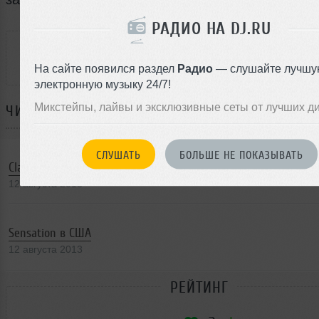
РАДИО НА DJ.RU
РАССКАЖИ ДРУЗЬЯМ
На сайте появился раздел
Радио
— слушайте лучшу
электронную музыку 24/7!
Микстейпы, лайвы и эксклюзивные сеты от лучших д
ЧИТАЙТЕ ТАКЖЕ:
СЛУШАТЬ
БОЛЬШЕ НЕ ПОКАЗЫВАТЬ
Classic Jams от Стива Бага
12 августа 2013
Sensation в США
12 августа 2013
РЕЙТИНГ