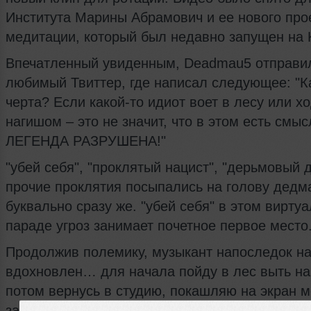
Института Марины Абрамович и ее нового про
медитации, который был недавно запущен на Ki
Впечатленный увиденным, Deadmau5 отправи
любимый Твиттер, где написал следующее: "К
черта? Если какой-то идиот воет в лесу или х
нагишом – это не значит, что в этом есть смыс
ЛЕГЕНДА РАЗРУШЕНА!"
"убей себя", "проклятый нацист", "дерьмовый 
прочие проклятия посыпались на голову дедм
буквально сразу же. "убей себя" в этом вирту
параде угроз занимает почетное первое место
Продолжив полемику, музыкант напоследок на
вдохновлен… для начала пойду в лес выть на
потом вернусь в студию, покашляю на экран м
запишу, как кричит утка. Черт подери, да я АР