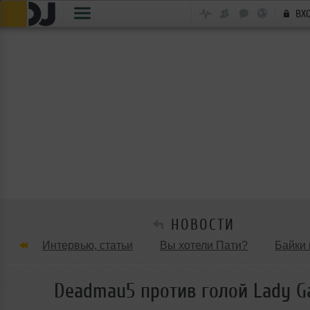
ВХ
НОВОСТИ
Интервью, статьи
Вы хотели Пати?
Байки 
Танцевальные стили
Обзоры Вечеринок и Клу
Deadmau5 против голой Lady G