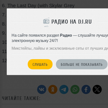
6. The Last Day (with Skylar Grey
7. Don’t Love Me (with Inyang Bassey)
РАДИО НА DJ.RU
8. A Long Time
9. Saints
На сайте появился раздел
Радио
— слушайте лучшу
электронную музыку 24/7!
10. Tell Me (with Cold Specks)
Микстейпы, лайвы и эксклюзивные сеты от лучших д
11. The Lonely Night (with Mark Lanegan)
12. The Dogs
СЛУШАТЬ
БОЛЬШЕ НЕ ПОКАЗЫВАТЬ
РАССКАЖИ ДРУЗЬЯМ
ЧИТАЙТЕ ТАКЖЕ: