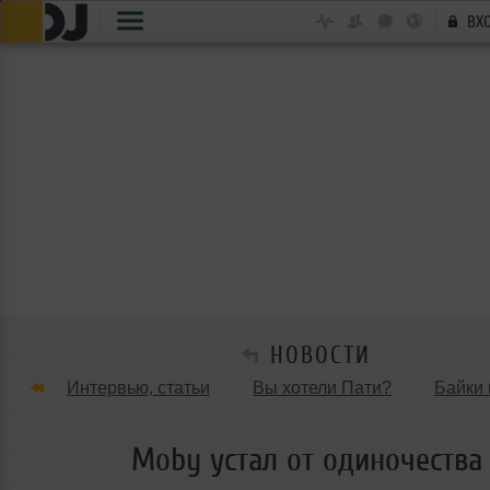
ВХ
НОВОСТИ
Интервью, статьи
Вы хотели Пати?
Байки 
Танцевальные стили
Обзоры Вечеринок и Клу
Moby устал от одиночества