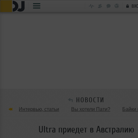
ВХ
НОВОСТИ
Интервью, статьи
Вы хотели Пати?
Байки 
Танцевальные стили
Обзоры Вечеринок и Клу
Ultra приедет в Австралию