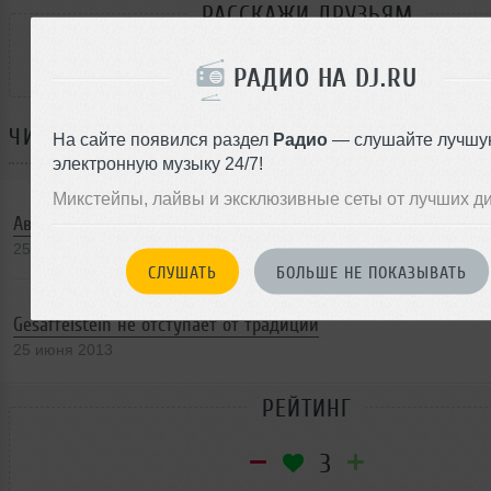
РАССКАЖИ ДРУЗЬЯМ
РАДИО НА DJ.RU
ЧИТАЙТЕ ТАКЖЕ:
На сайте появился раздел
Радио
— слушайте лучшу
электронную музыку 24/7!
Микстейпы, лайвы и эксклюзивные сеты от лучших д
Авичи наконец выпустит полноценный альбом
25 июня 2013
СЛУШАТЬ
БОЛЬШЕ НЕ ПОКАЗЫВАТЬ
Gesaffelstein не отступает от традиций
25 июня 2013
РЕЙТИНГ
3