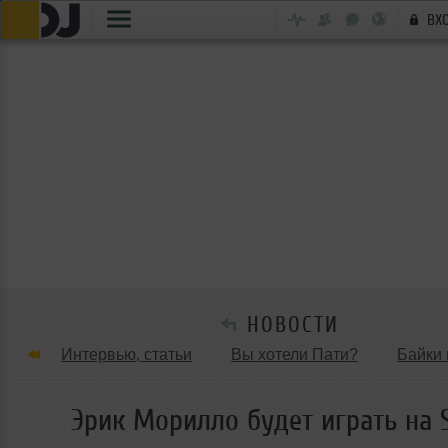
ВХ
НОВОСТИ
Интервью, статьи
Вы хотели Пати?
Байки 
Танцевальные стили
Обзоры Вечеринок и Клу
Эрик Морилло будет играть на