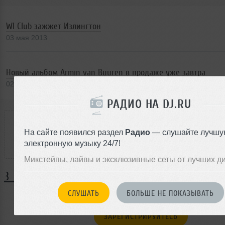
WI Club зажжет Излингтон
03 мая 2013
Новый альбом Armin van Buuren в продаже уже завтра
02 мая 2013
РАДИО НА DJ.RU
РЕЙТИНГ
На сайте появился раздел
Радио
— слушайте лучшу
2
электронную музыку 24/7!
Микстейпы, лайвы и эксклюзивные сеты от лучших д
3 КОММЕНТАРИЯ
СЛУШАТЬ
БОЛЬШЕ НЕ ПОКАЗЫВАТЬ
ЗАРЕГИСТРИРУЙТЕСЬ