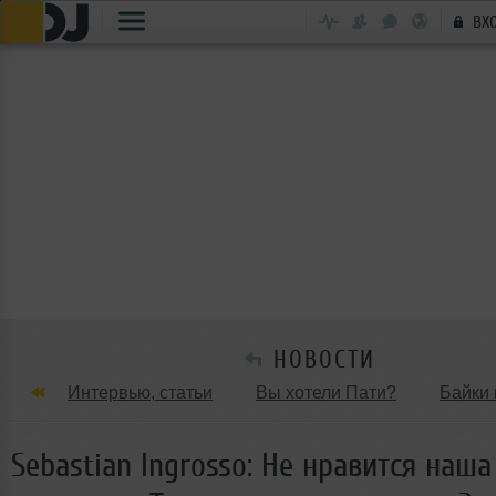
ВХ
НОВОСТИ
Интервью, статьи
Вы хотели Пати?
Байки 
Танцевальные стили
Обзоры Вечеринок и Клу
Sebastian Ingrosso: Не нравится наш