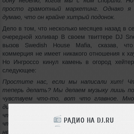
одну неделю, когда мы с ним спорили. Н
просто грамотный маркетинг. Однако я 
думаю, что он крайне хитрый подонок.
Дело в том, что несколько месяцев назад в с
очередной холивар В своем твиттере DJ Sn
вызов Swedish House Mafia, сказав, что
коммерция не имеет никакого отношения к ха
Но Ингроссо кинул камень в огород хейтер
следующее:
Простите нас, если мы написали хит! Ч
теперь делать? Мы делаем музыку лишь п
чувствуем что-то, вот что главное. Мно
диджеи не любят нас за нашу музыку, но, пр
что конкретно? Это типа "Ох, ненавижу Jay
РАДИО НА DJ.RU
что он репер и он такой успешный". 
ненавидеть чью-то музыку? Если тебе не