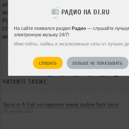
альбома. Но здесь возникают споры о цифро
РАДИО НА DJ.RU
использовании Ableton и о непохожести на 
Punk. При этом многие отмечают, что фра
студии с Джорджио Мородером долго работали
На сайте появился раздел
Радио
— слушайте лучшу
электронную музыку 24/7!
могло не наложить свой отпечаток...
Микстейпы, лайвы и эксклюзивные сеты от лучших д
РАССКАЖИ ДРУЗЬЯМ
СЛУШАТЬ
БОЛЬШЕ НЕ ПОКАЗЫВАТЬ
ЧИТАЙТЕ ТАКЖЕ:
Вести от A-Trak: на горизонте новый альбом Duck Sauce
25 ноября 2012