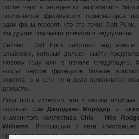
после чего в интернетах разразились батал
поклонников французских терминаторов ра
одни фаны говорят, что это точно Daft Punk,
как другие пожимают плечами в недоумении.
Сейчас Daft Punk работают над новым 
альбомом, который должен выйти предполо
Новому году или в начале следующего. К
вокруг персон французов больше вопросо
ответов, а в сети то и дело появляются нов
домыслы.
Пока лишь известно, что в записи альбома 
помогает сам
Джорджио Мородер
, а такж
знаменитого коллектива
Chic
-
Nile Rodge
Williams
. Всплывшую в сети композицию
предположительно называют одним из сингло