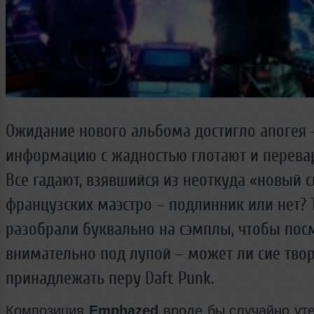
Ожидание нового альбома достигло апогея
информацию с жадностью глотают и перева
Все гадают, взявшийся из неоткуда «новый 
французских маэстро – подлинник или нет? 
разобрали буквально на сэмплы, чтобы пос
внимательно под лупой – может ли сие тво
принадлежать перу Daft Punk.
Композиция
Emphazed
вроде бы случайно уте