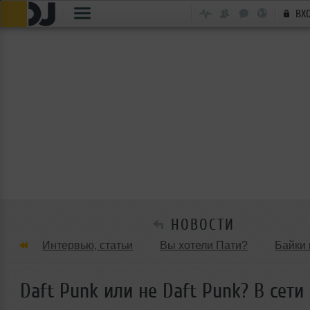
ВХ
НОВОСТИ
Интервью, статьи
Вы хотели Пати?
Байки 
Танцевальные стили
Обзоры Вечеринок и Клу
Daft Punk или не Daft Punk? В сети