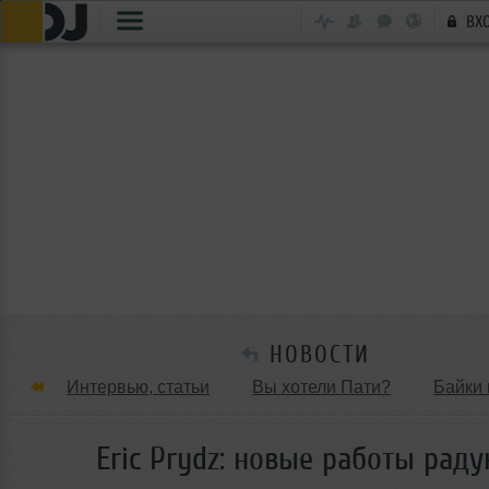
ВХ
НОВОСТИ
Интервью, статьи
Вы хотели Пати?
Байки 
Танцевальные стили
Обзоры Вечеринок и Клу
Eric Prydz: новые работы раду