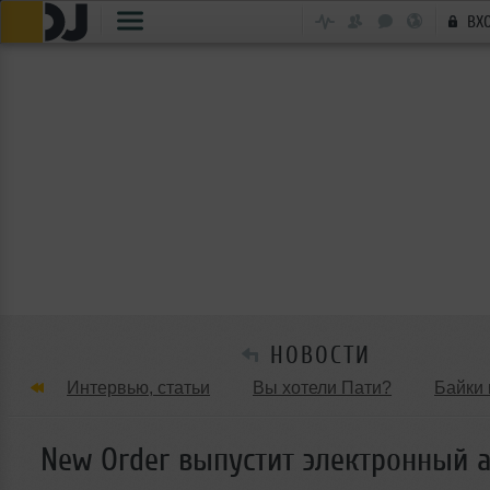
ВХ
НОВОСТИ
Интервью, статьи
Вы хотели Пати?
Байки 
Танцевальные стили
Обзоры Вечеринок и Клу
New Order выпустит электронный 