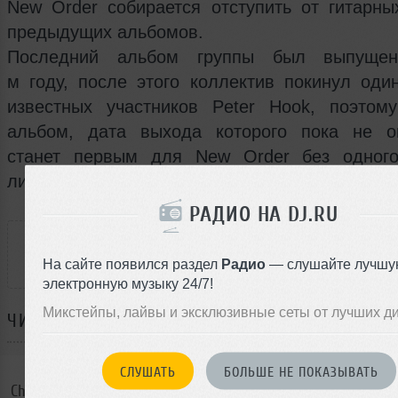
New Order собирается отступить от гитарны
предыдущих альбомов.
Последний альбом группы был выпуще
м году, после этого коллектив покинул оди
известных участников Peter Hook, поэтом
альбом, дата выхода которого пока не о
станет первым для New Order без одного
лидеров. Как говорится, следим за развитием
РАДИО НА DJ.RU
РАССКАЖИ ДРУЗЬЯМ
На сайте появился раздел
Радио
— слушайте лучшу
электронную музыку 24/7!
Микстейпы, лайвы и эксклюзивные сеты от лучших д
ЧИТАЙТЕ ТАКЖЕ:
СЛУШАТЬ
БОЛЬШЕ НЕ ПОКАЗЫВАТЬ
Christopher Rau и его новый альбом