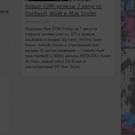
Новые EDM-релизы 7 августа:
тите
Hardwell, W&W и Max Styler
сегодня в 13:08
Подборка New EDM Friday за 7 августа
собрала свежие синглы, EP и превью
альбомов в жанрах big room, techno, bass
house, melodic house и электронной поп-
музыки. В центре внимания — совместный
трек Hardwell и W&W, релизы MEDUZA с Kevin
de Vries, новый сингл Eli Brown и
шеститрековый EP Max Styler.