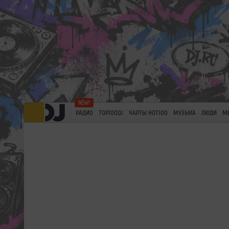
РАДИО
TOP100DJ
ЧАРТЫ HOT100
МУЗЫКА
ЛЮДИ
М