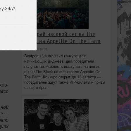
у 24/7!
Выиграй часовой сет на The
Block на Appetite On The Farm
сегодня в 16:01
Beatport Live объявил конкурс для
начинающих диджеев: два победителя
получат возможность выступить на поп‑ап
сцене The Block на фестивале Appetite On
The Farm. Конкурс открыт до 12 августа —
победителей ждут также VIP‑билеты и призы
хно-
от партнёров.
arco
ьной
e. –
 что
циях