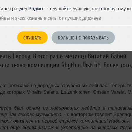
вился раздел
Радио
— слушайте лучшую электронную музык
айвы и эксклюзивные сеты от лучших диджеев.
СЛУШАТЬ
БОЛЬШЕ НЕ ПОКАЗЫВАТЬ
ть Европу. В этот раз отметился Виталий Бабий,
сти техно-компиляции Rhythm District. Более того,
дуют релизами на дородных зарубежных лейблах. Теперь те
которых Mihalis Safaris, Lutzenkirchen, Cristian Varela, M
сегда был одним из лидирующих лейблов в танцевал
тие для любого музыканта,
- с восторгом говорит Spartaqu
рек оказался на первой строчке компиляции! Надеюсь,
ет еще одним шагом к укреплению на мировых пози