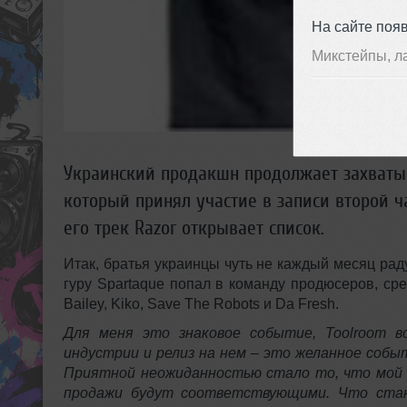
На сайте поя
Микстейпы, л
Украинский продакшн продолжает захватыва
который принял участие в записи второй ча
его трек Razor открывает список.
Итак, братья украинцы чуть не каждый месяц ра
гуру Spartaque попал в команду продюсеров, среди 
Bailey, Kiko, Save The Robots и Da Fresh.
Для меня это знаковое событие, Toolroom в
индустрии и релиз на нем – это желанное собы
Приятной неожиданностью стало то, что мой т
продажи будут соответствующими. Что стан