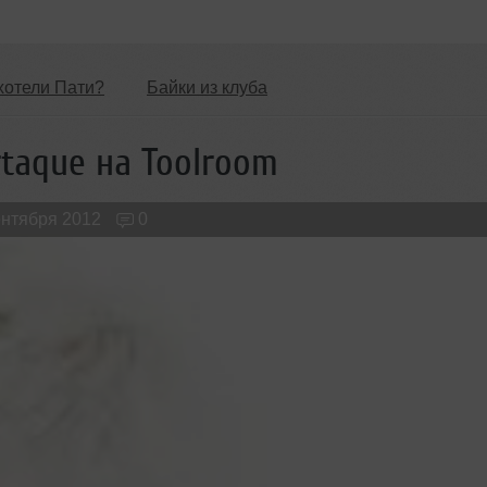
хотели Пати?
Байки из клуба
Обзоры Вечеринок и Клубов
Новые лица
taque на Toolroom
ентября 2012
0