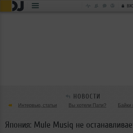
ВХ
НОВОСТИ
Интервью, статьи
Вы хотели Пати?
Байки 
Танцевальные стили
Обзоры Вечеринок и Клу
Япония: Mule Musiq не останавливае