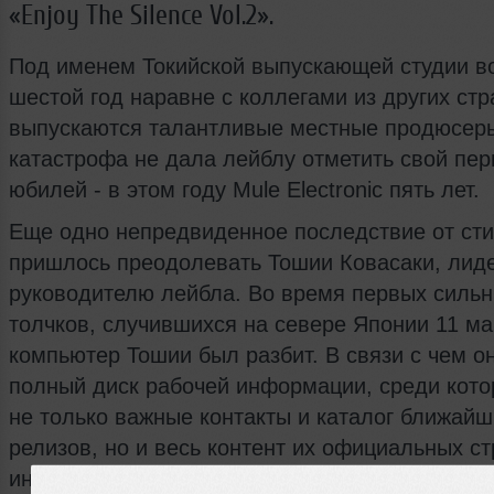
«Enjoy The Silence Vol.2».
Под именем Токийской выпускающей студии в
шестой год наравне с коллегами из других стр
выпускаются талантливые местные продюсеры
катастрофа не дала лейблу отметить свой пе
юбилей - в этом году Mule Electronic пять лет.
Еще одно непредвиденное последствие от ст
пришлось преодолевать Тошии Ковасаки, лид
руководителю лейбла. Во время первых силь
толчков, случившихся на севере Японии 11 ма
компьютер Тошии был разбит. В связи с чем о
полный диск рабочей информации, среди кот
не только важные контакты и каталог ближайш
релизов, но и весь контент их официальных ст
интернете. О чем он и предупредил в новостн