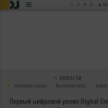
ВХ
НОВОСТИ
Интервью, статьи
Вы хотели Пати?
Байки 
Танцевальные стили
Обзоры Вечеринок и Клу
Первый цифровой релиз Digital Em