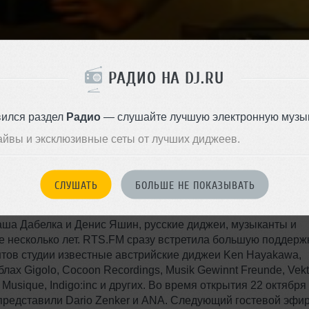
РАДИО НА DJ.RU
вился раздел
Радио
— слушайте лучшую электронную музык
айвы и эксклюзивные сеты от лучших диджеев.
кая Интернет-радиостанция открыла новую студию 
ании Semper Depot, построенном в 1877 и
СЛУШАТЬ
БОЛЬШЕ НЕ ПОКАЗЫВАТЬ
х Искусств.
ша Дабелка и Денис Яшин, русские диджеи, музыканты и
е несколько лет. RTS.FM сразу встретила большую поддерж
нтов студии известные австрийские диджеи Ken Hayakawa,
блах Gigolo, Cocoon Recordings, Musik Gewinnt Freunde, Vekt
 Musique, Indigo:inc и других. Во время открытия 22 октября
представили Dario Zenker и ANA. Следующий гостевой эфи