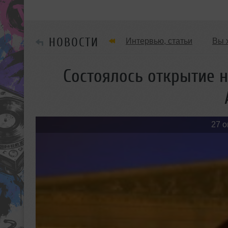
НОВОСТИ
Интервью, статьи
Вы 
Танцевальные стили
Состоялось открытие н
Мужчина & Женщина
27 