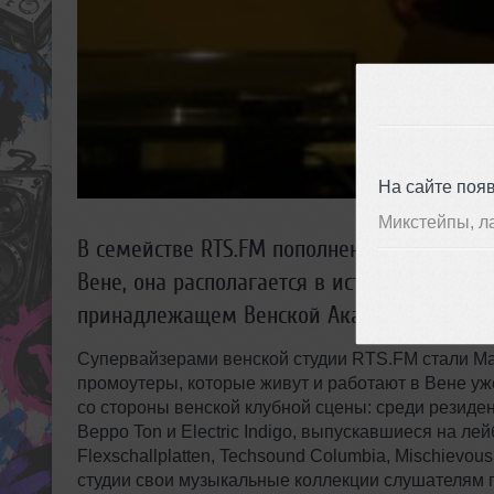
На сайте поя
Микстейпы, л
В семействе RTS.FM пополнение - российс
Вене, она располагается в историческим зд
принадлежащем Венской Академии Изящны
Супервайзерами венской студии RTS.FM стали Ма
промоутеры, которые живут и работают в Вене уж
со стороны венской клубной сцены: среди резиде
Beppo Ton и Electric Indigo, выпускавшиеся на лей
Flexschallplatten, Techsound Columbia, Mischievous
студии свои музыкальные коллекции слушателям 