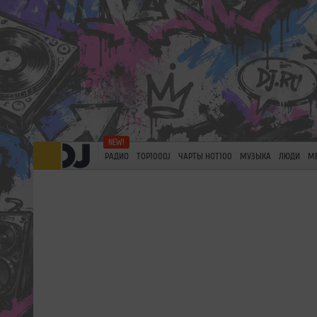
РАДИО
TOP100DJ
ЧАРТЫ HOT100
МУЗЫКА
ЛЮДИ
М