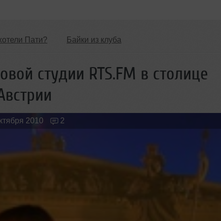
хотели Пати?
Байки из клуба
Обзоры Вечеринок и Клубов
Новые лица
овой студии RTS.FM в столице
Австрии
октября 2010
2