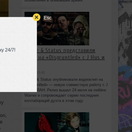
объявления в ближайшее время.
Esc
Chase & Status представили
у 24/7!
клип на «Disgruntled» с J Hus и
IRAH
в
вчера в 13:42
Chase & Status опубликовали видеоклип на
«Disgruntled» — новую совместную работу с J
Hus и IRAH. Релиз вышел 24 июля на лейбле
Warner и сопровождает серию последних
коллабораций дуэта в этом году.
ку
on,
 в
р