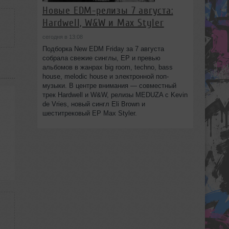
Новые EDM-релизы 7 августа:
Hardwell, W&W и Max Styler
сегодня в 13:08
Подборка New EDM Friday за 7 августа
собрала свежие синглы, EP и превью
альбомов в жанрах big room, techno, bass
house, melodic house и электронной поп-
музыки. В центре внимания — совместный
трек Hardwell и W&W, релизы MEDUZA с Kevin
de Vries, новый сингл Eli Brown и
шеститрековый EP Max Styler.