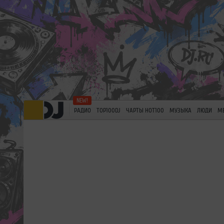
РАДИО
TOP100DJ
ЧАРТЫ HOT100
МУЗЫКА
ЛЮДИ
М