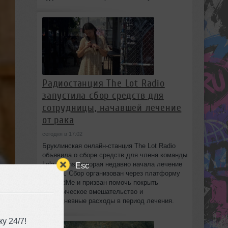
Радиостанция The Lot Radio
запустила сбор средств для
сотрудницы, начавшей лечение
от рака
сегодня в 17:02
Бруклинская онлайн-станция The Lot Radio
объявила о сборе средств для члена команды
Lola Evans, которая недавно начала лечение
Esc
от рака. Сбор организован через платформу
GoFundMe и призван помочь покрыть
хирургическое вмешательство и
повседневные расходы в период лечения.
у 24/7!