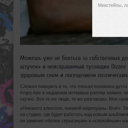
Микстейпы, л
Можешь уже не бояться за собственных до
штучек» и неисправимый тусовщик Dizzee R
здоровым сном и посещением поэтических
Сложно поверить в то, что плохая половина дуэта
Angry Ape в недавнем интервью рэппер заявил, чо 
скучно. Все те же люди, те же разговоры. Мне нра
«Никакого алкоголя, никакой марихуаны. Все!». Т
на студию, где будет работать над новым альбомо
он заменит «более серьезным» и «спокойным» на