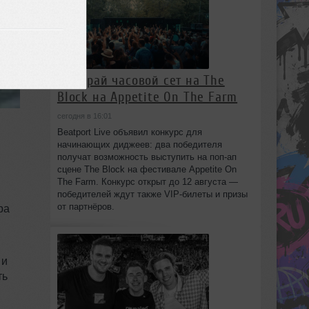
Выиграй часовой сет на The
Block на Appetite On The Farm
сегодня в 16:01
Beatport Live объявил конкурс для
начинающих диджеев: два победителя
получат возможность выступить на поп‑ап
сцене The Block на фестивале Appetite On
The Farm. Конкурс открыт до 12 августа —
победителей ждут также VIP‑билеты и призы
от партнёров.
ра
 и
ть