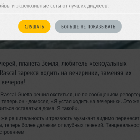
айвы и эксклюзивные сеты от лучших диджеев.
СЛУШАТЬ
БОЛЬШЕ НЕ ПОКАЗЫВАТЬ
черей, планета Земля, любитель «сексуальных
ascal зарекся ходить на вечеринки, заменяя их
 вечеров!
 Rascal-Guetta решил окститься, но по сообщениям репорте
теперь он - домосед: «Я устал ходить на вечеринки. Это же
виться оставаться дома. Я такой».
е же решительность и трезвость музыкант видимо перенесет
м, теперь более далеким от клубных течений. Танцевальнос
строением.