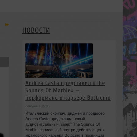
НОВОСТИ
Andrea Casta представил «The
Sounds Of Marble» —
перформанс в карьере Botticino
сегодня в 15:05
Итальянский скрипач, диджей и продюсер
Andrea Casta представил новый
аудиовизуальный проект The Sounds Of
Marble, записанный внутри действующего
мраморного карьера Botticino в провинции