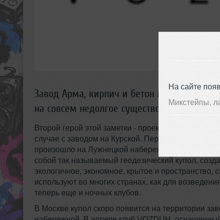
На сайте поя
Завод Арма, кирпич и бетон московской кл
Микстейпы, л
на совсем недолгое существование в клубн
Второй герой этой заметки - проект Vozduh - тоже 
случае с заводом на Курской. Первое знакомство
произошло на Лужнецкой набережной. Весь секрет
собой так называемый геодезический купол, соз
экологичное, экономное, крытое и пространство,
используют во многих странах, как для возведения
теперь еще и ночных клубов.
В Москве купол скоро появится на территории заво
набережной. В апреле клуб VOZDUH, оснащенный