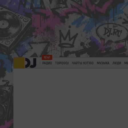
РАДИО
TOP100DJ
ЧАРТЫ HOT100
МУЗЫКА
ЛЮДИ
М