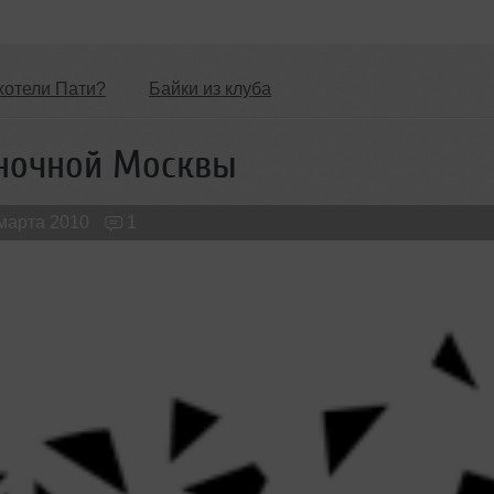
хотели Пати?
Байки из клуба
Обзоры Вечеринок и Клубов
Новые лица
ночной Москвы
 марта 2010
1