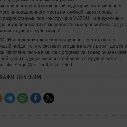
ько привередливой московской аудитории, но и мировым
ого инновационного места на клубной карте города", -
но разработанных под конструкцию VOZDUH-а визуальных
 до неузнаваемости от мероприятия к мероприятию, создав
адициях лучших клубов мира".
DUH-а подошли так же инновационно – место, где нет
дый найдет то, что заставит его двигаться в ритм, где всё 
minimal-a, tech-а в миксе с progressive и deep house будет
ной кухни ведущих мировых лейблов в сотрудничестве с
y, Serge Que, Proff, Niki, Pete F.
СКАЖИ ДРУЗЬЯМ