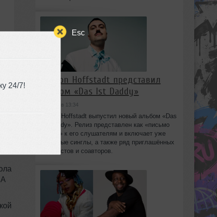
Esc
Marlon Hoffstadt представил
у 24/7!
альбом «Das Ist Daddy»
ря
сегодня в 13:34
Marlon Hoffstadt выпустил новый альбом «Das
Ist Daddy». Релиз представлен как «письмо
любви» к его слушателям и включает уже
знакомые синглы, а также ряд приглашённых
вокалистов и соавторов.
ола
 А
цкой