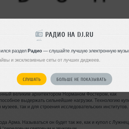
РАДИО НА DJ.RU
вился раздел
Радио
— слушайте лучшую электронную музык
убной индустрии, который навсегда, даже не смот
айвы и эксклюзивные сеты от лучших диджеев.
ой действительности, вошел в ее историю.
уже знаком публике, пусть и не столь многочисленной, как в
СЛУШАТЬ
БОЛЬШЕ НЕ ПОКАЗЫВАТЬ
 столичной молодежи и концептуального проекта Воздух
 инновации в конструкции заведения. Клуб представляет
данный великим архитектором Норманом Фостером, как
 способное выдержать сильнейшие нагрузки. Технологию куп
 музеев, так и для строения исследовательских институтов.
да Арма. Называться он будет так же, как и купол с Лужне
 "передовым световым и звуковым