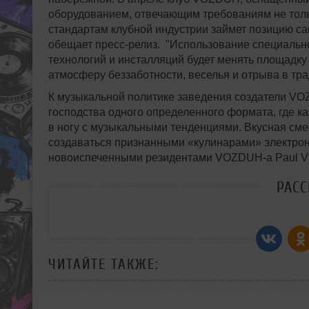
оборудованием, отвечающим требованиям не тол
стандартам клубной индустрии займет позицию сам
обещает пресс-релиз. "Использование специаль
технологий и инсталляций будет менять площадку
атмосферу беззаботности, веселья и отрыва в тр
К музыкальной политике заведения создатели VOZ
господства одного определенного формата, где каж
в ногу с музыкальными тенденциями. Вкусная смесь 
создаваться признанными «кулинарами» электрон
новоиспеченными резидентами VOZDUH-a Paul Vinitsk
РАС
ЧИТАЙТЕ ТАКЖЕ: