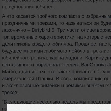
празднования юбилея
.
А что касается тройного компакта с избранны
праздничными треками, то называться он буде
лаконично – Dirtybird 5. Три части олицетворя
три временные характеристики, на которые н
делят жизнь каждого юбиляра. Прошлое, наст
будущее многими любимого лейбла в
треклис
юбилейного релиза
, как на ладони. Картину д
сегодняшнего обрисовал коллега ВанСтрока Ju
Martin, один из тех, кто также причастен к су
американской Пташки. В свою компиляцию о
и эксклюзивные римейки и ремиксы знакомых 
треков.
“В следующие несколько недель мы представ
на некоторые новые треки из компиляции, - п