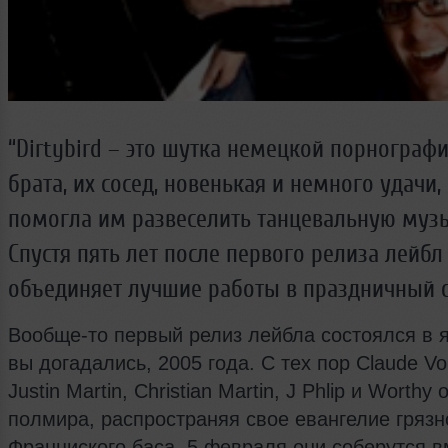
“Dirtybird – это шутка немецкой порнографи
брата, их сосед, новенькая и немного удачи,
помогла им развеселить танцевальную музы
Спустя пять лет после первого релиза лейбл 
объединяет лучшие работы в праздничный с
Вообще-то первый релиз лейбла состоялся в я
вы догадались, 2005 года. С тех пор Claude Vo
Justin Martin, Christian Martin, J Phlip и Worth
полмира, распространяя свое евангелие грязн
Франциского баса. 5 февраля они соберутся в