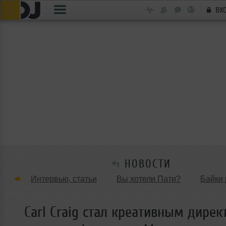
ВХ
НОВОСТИ
Интервью, статьи
Вы хотели Пати?
Байки 
Танцевальные стили
Обзоры Вечеринок и Клу
Carl Craig стал креативным дире