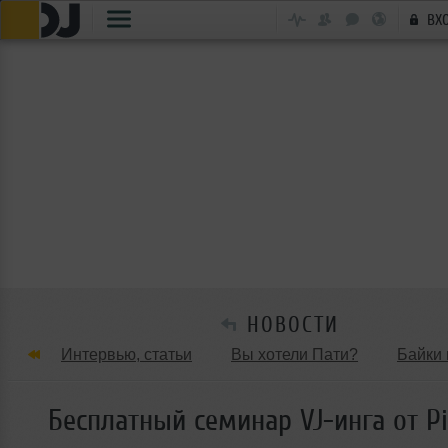
ВХ
НОВОСТИ
Интервью, статьи
Вы хотели Пати?
Байки 
Танцевальные стили
Обзоры Вечеринок и Клу
Бесплатный семинар VJ-инга от P