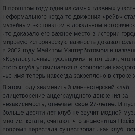
В прошлом году один из самых главных участ
неформального когда-то движения «рейв» ста
музейным экспонатом в локальном историческ
что доказало его важное место в истории горо
мировую историческую важность доказал фил
в 2002 году Майклом Уинтерботомом и назва
«Круглосуточные тусовщики», и тот факт, что 
этого клуба упоминается в хронологии каждого
чье имя теперь навсегда закреплено в строке 
В этом году знаменитый манчестерский клуб,
олицетворение андеграундного движения за
независимость, отмечает свое 27-летие. И пус
больше десяти лет клуб не звучит модной муз
многие, кстати, считают, что знаменитая Hacie
вовремя перестала существовать как клуб, ос