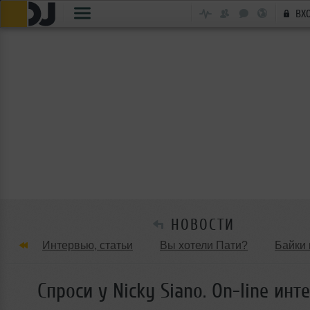
ВХ
НОВОСТИ
Интервью, статьи
Вы хотели Пати?
Байки 
Танцевальные стили
Обзоры Вечеринок и Клу
Спроси у Nicky Siano. On-line инт