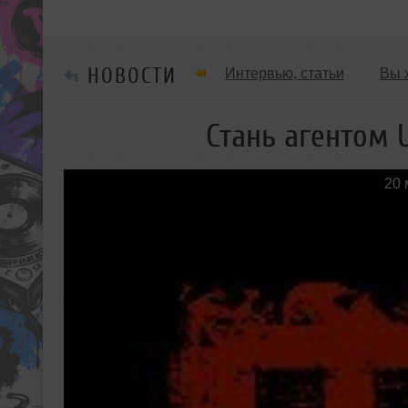
НОВОСТИ
Интервью, статьи
Вы 
Танцевальные стили
Стань агентом 
Мужчина & Женщина
20