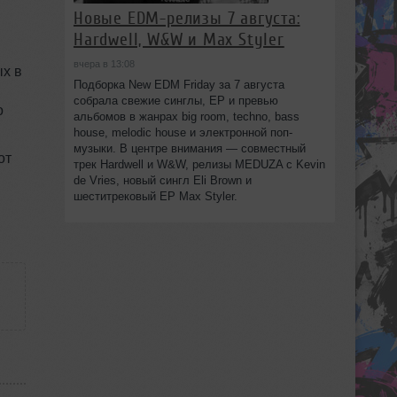
Новые EDM-релизы 7 августа:
Hardwell, W&W и Max Styler
вчера в 13:08
х в
Подборка New EDM Friday за 7 августа
собрала свежие синглы, EP и превью
о
альбомов в жанрах big room, techno, bass
house, melodic house и электронной поп-
музыки. В центре внимания — совместный
от
трек Hardwell и W&W, релизы MEDUZA с Kevin
de Vries, новый сингл Eli Brown и
шеститрековый EP Max Styler.