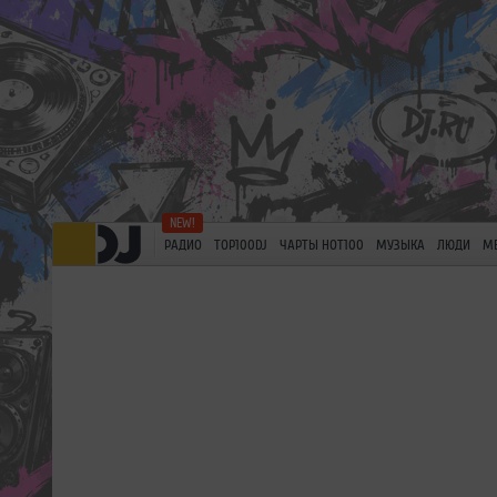
РАДИО
TOP100DJ
ЧАРТЫ HOT100
МУЗЫКА
ЛЮДИ
М