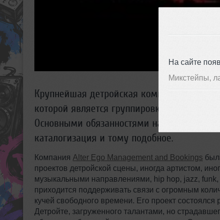
На сайте поя
Микстейпы, л
Крупнейшая детройская компания музыкал
которой является группировка Underground
Основными обязанностями называются: буки
каталогизация и тому подобное.
Компания
Alter Ego Management and Bookings
была
проектов детройской сцены, иногда артистом, и
музыкальными направлениями, hip hop, jazz, funk,
приходится поддерживать связи с огромным коли
кучей свободного времени. Его проект состоялся 
Детройте, загруженного талантами, но страдавше