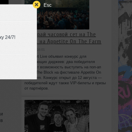
Esc
Выиграй часовой сет на The
у 24/7!
Block на Appetite On The Farm
вчера в 16:01
Beatport Live объявил конкурс для
начинающих диджеев: два победителя
.
получат возможность выступить на поп‑ап
сцене The Block на фестивале Appetite On
The Farm. Конкурс открыт до 12 августа —
победителей ждут также VIP‑билеты и призы
от партнёров.
 и
 в