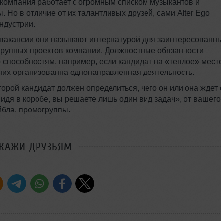
 компания работает с огромным списком музыкантов и
 Но в отличие от их талантливых друзей, сами Alter Ego
ндустрии.
вакансии они называют интернатурой для заинтересованны
 крупных проектов компании. Должностные обязанности
по способностям, например, если кандидат на «теплое» мест
 них организованна однонаправленная деятельность.
торой кандидат должен определиться, чего он или она ждет 
сидя в коробе, вы решаете лишь один вид задач», от вашего
йбла, промогруппы.
СКАЖИ ДРУЗЬЯМ